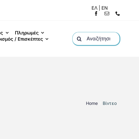
ΕΛ | EN
ός
Πληρωμές
Search
ισμός / Επισκέπτες
for:
Home
Βίντεο