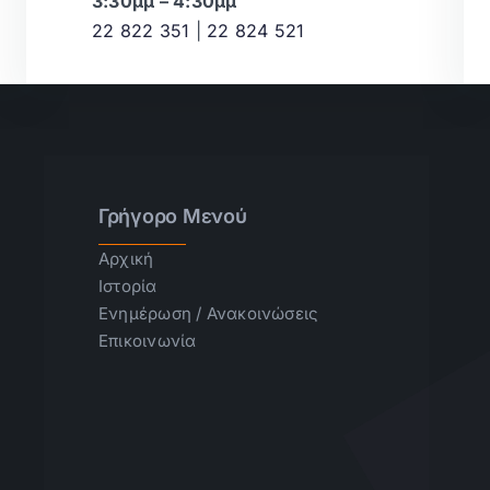
3:30μμ – 4:30μμ
22 822 351
|
22 824 521
Γρήγορο Μενού
Αρχική
Ιστορία
Ενημέρωση / Ανακοινώσεις
Επικοινωνία